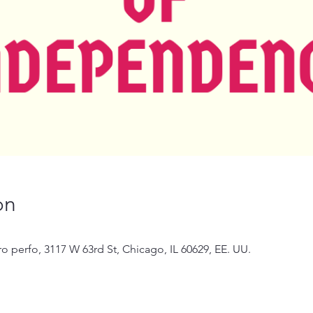
on
tro perfo, 3117 W 63rd St, Chicago, IL 60629, EE. UU.