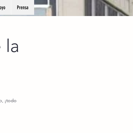
oyo
Prensa
 la
lo, ¡todo