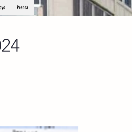
oyo
Prensa
024