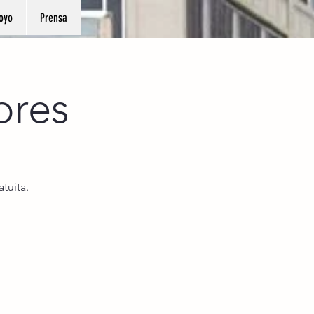
oyo
Prensa
ores
tuita.