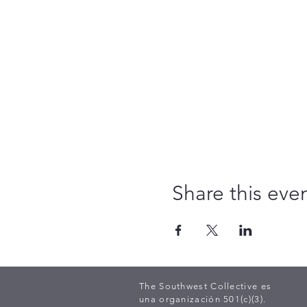
Share this eve
The Southwest Collective es
una organización 501(c)(3).