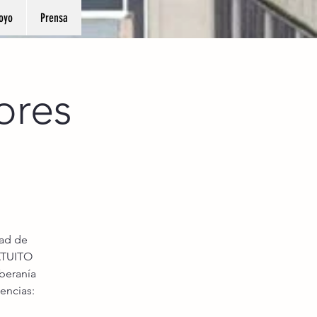
oyo
Prensa
ores
dad de
ATUITO
oberanía
encias: