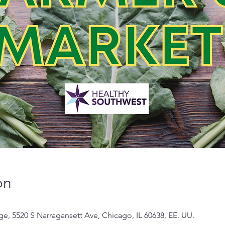
on
dge, 5520 S Narragansett Ave, Chicago, IL 60638, EE. UU.