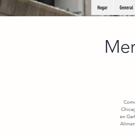
Hogar
General
Mer
Como 
Chica
en Garf
Alimen