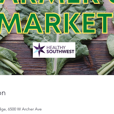
on
dge, 6500 W Archer Ave