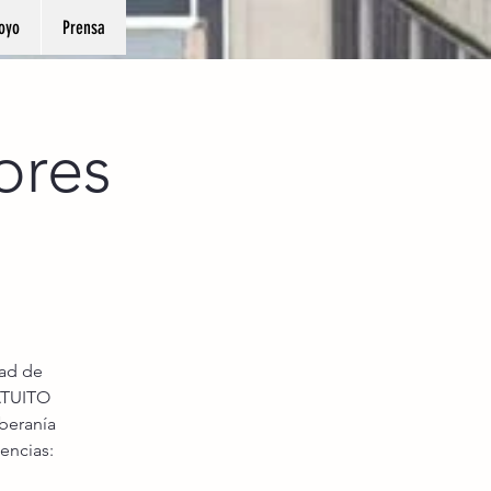
oyo
Prensa
ores
dad de
ATUITO
oberanía
encias: