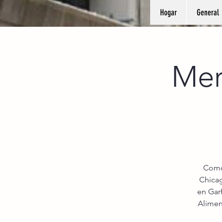
Hogar
General
Mer
Como 
Chica
en Garf
Alimen