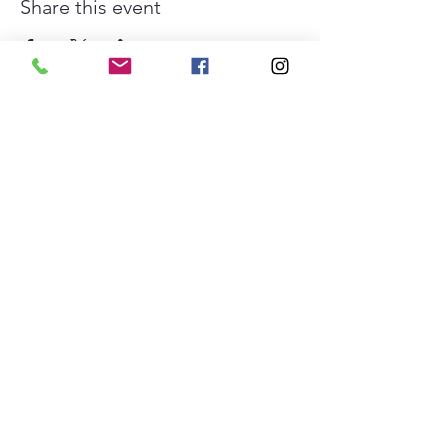
Share this event
The Southwest Collective es
una organización 501(c)(3).