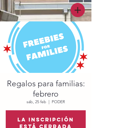
Regalos para familias:
febrero
sáb, 25 feb
  |  
PODER
La inscripción
está cerrada