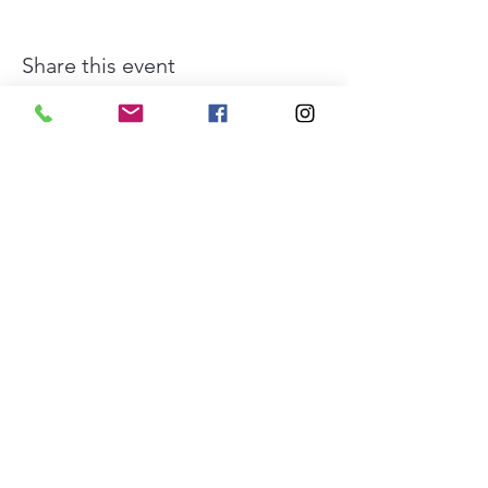
Share this event
The Southwest Collective es
una organización 501(c)(3).