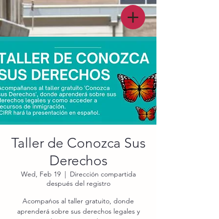
Taller de Conozca Sus
Derechos
Wed, Feb 19
  |  
Dirección compartida
después del registro
Acompańos al taller gratuito, donde
aprenderá sobre sus derechos legales y